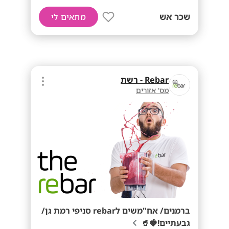
שכר אש
מתאים לי
Rebar - רשת
מס' אזורים
ברמנים/ אח"משים לrebar סניפי רמת גן/
גבעתיים!🍓🥤