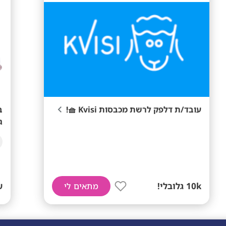
עובד/ת דלפק לרשת מכבסות Kvisi 🧺!

ש
10k גלובלי!
מתאים לי