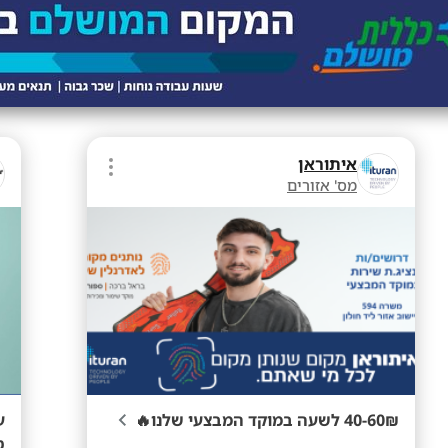
איתוראן
מס' אזורים
40-60₪ לשעה במוקד המבצעי שלנו🔥
ע
ט