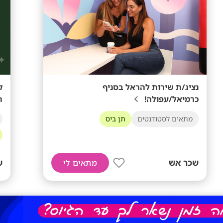
נציג/ת שירות להראל בסניף
ק
כרמיאל/עפולה!
ה
מתאים לסטודנטים
תן ביס
שכר אש
ש
מתאים לי