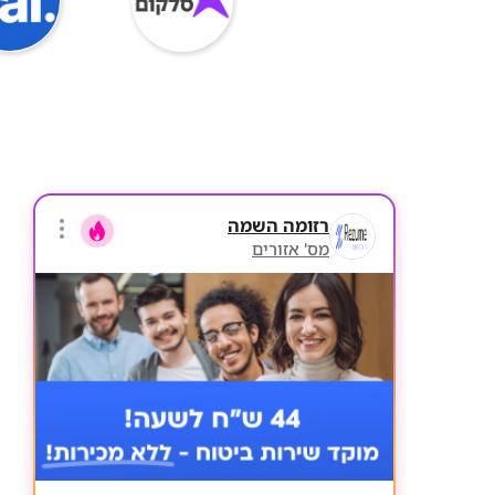
רזומה השמה
מס' אזורים