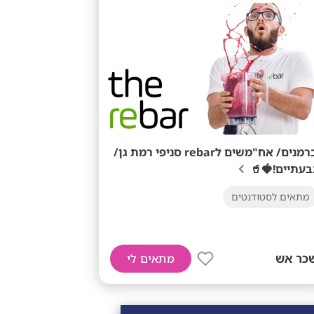
ברמנים/ אח"משים לrebar סניפי רמת גן/
גבעתיים!🍓
מתאים לסטודנטים
שכר א
מתאים לי