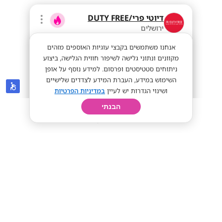
דיוטי פרי/DUTY FREE
ירושלים
אנחנו משתמשים בקבצי עוגיות האוספים מזהים
מקוונים ונתוני גלישה לשיפור חווית הגלישה, ביצוע
ניתוחים סטטיסטים ופרסום. למידע נוסף על אופן
השימוש במידע, העברת המידע לצדדים שלישיים
ושינוי הגדרות יש לעיין
במדיניות הפרטיות
הבנתי
חיפוש
פרופיל
קורות חיים
יום בחיי
מענק 6k! נציגי/ות שירות מועדון לקוחות
VIP!!
ללא ניסיון קודם
מענק 6k
שכר אש
מתאים לי