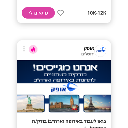
10K-12K
מתאים לי
אופק
ירושלים
בואו לעבוד באירופה וארה״ב! בודק/ת