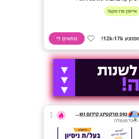
אייפון פרו מקס!
וצע 12k-17k!
מתאים לי
טופ מרקטינג קידום ושיווק בע"מ
מטולה