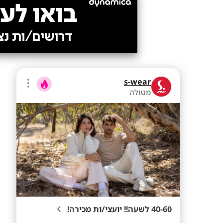
s-wear
מטולה
40-60 לשעה!! יועצי/ות מכירה!