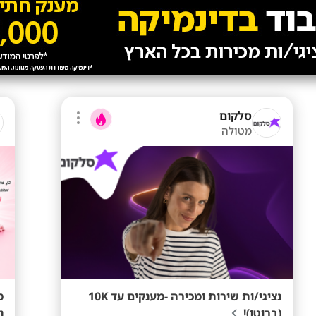
סלקום
מטולה
נציגי/ות שירות ומכירה -מענקים עד 10K
מ
(ברוטו)!
נ