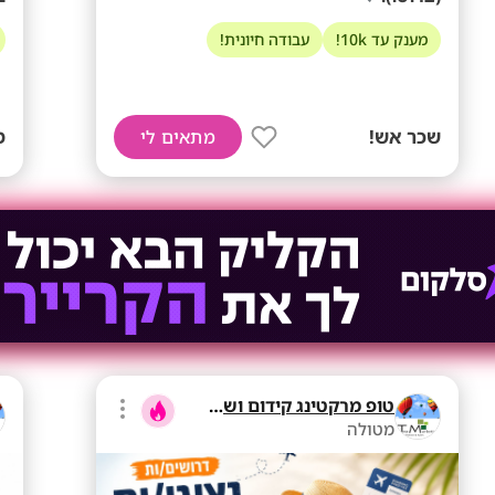
מענק עד 10k!
עבודה חיונית!
שכר אש!
ממ
מתאים לי
טופ מרקטינג קידום ושיווק בע"מ
מטולה