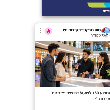
טופ מרקטינג קידום ושיווק בע"מ
מטולה
ממוצע 80+ לשעה! דרושים נציגי/ות
כירות