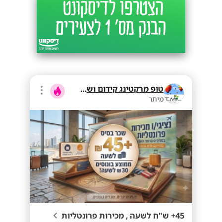
טופ מרקטינג קידום ושיווק בע"מ
מיתר
45+ ש"ח לשעה , מכירות פרונטליות