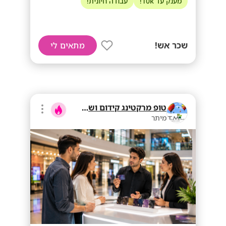
מענק עד 10k!
עבודה חיונית!
שכר אש!
מתאים לי
טופ מרקטינג קידום ושיווק בע"מ
מיתר