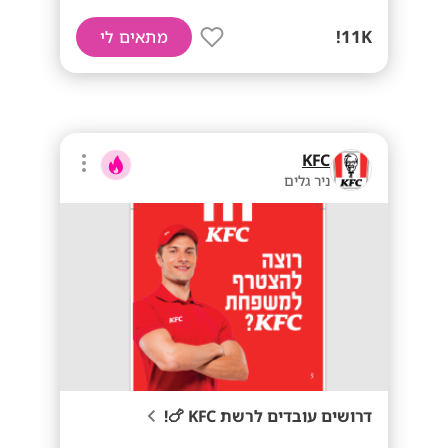
11K!
מתאים לי
KFC
ניר גלים
דרושים עובדים לרשת KFC 🍗!