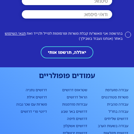
בהרשמה אני מאשר/ת קבלת משרות ופרסומות למייל ולנייד ואת
תנאי השימוש
באתר (אנחנו נעבוד בשבילך)
יאללה, תרשמו אותי
עמודים פופולריים
עבודה מועדפת
שטראוס דרושים
דרושים נתניה
משרות סטודנטים
הראל דרושים
דרושים אילת
עבודה מהבית
עבודות מזדמנות
משרות עם שכר גבוה
עבודה בחו"ל
דרושים באר שבע
דיוטי פרי דרושים
דרושים שליחים
דרושים חיפה
עבודה בשעות הערב
דרושים אשקלון
דרושים חקלאות
דרושים ירושלים