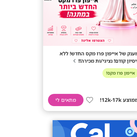
ענק של אייפון פרו מקס החדש! ללא
יסיון קודם! נציגי/ות מכירה!!
אייפון פרו מקס!
וצע 12k-17k!
מתאים לי