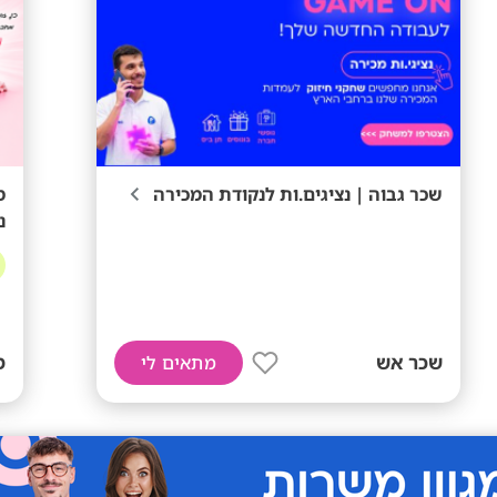
שכר גבוה | נציגים.ות לנקודת המכירה
מ
נ
שכר אש
ממ
מתאים לי