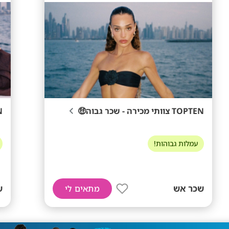
TOPTEN צוותי מכירה - שכר גבוה🤑
TEN
עמלות גבוהות!
שכר אש
ש
מתאים לי