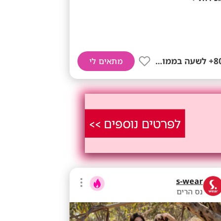
80+ לשעה בממוצע
מתאים לי
s-wear
נס הרים