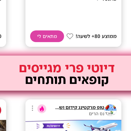
ממוצע 80+ לשעה!
מתאים לי
טופ מרקטינג קידום ושיווק בע"מ
נס הרים