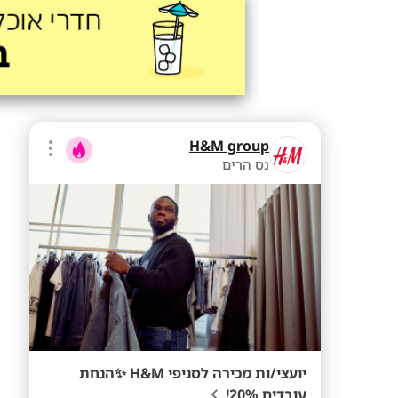
H&M group
נס הרים
יועצי/ות מכירה לסניפי H&M ✨הנחת
עובדים 20%!