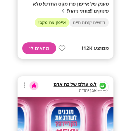
מענק של אייפון פרו מקס החדש! מלא
פינוקים !!צוותי ניהול!
דרושים קורות חיים
אייפון פרו מקס!
ממוצע 12K!
מתאים לי
ל.מ עולם של כח אדם
אבן יהודה