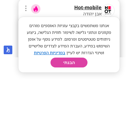
Hot-mobile
אבן יהודה
אנחנו משתמשים בקבצי עוגיות האוספים מזהים
מקוונים ונתוני גלישה לשיפור חווית הגלישה, ביצוע
ניתוחים סטטיסטים ופרסום. למידע נוסף על אופן
השימוש במידע, העברת המידע לצדדים שלישיים
ושינוי הגדרות יש לעיין
במדיניות הפרטיות
הבנתי
חיפוש
פרופיל
קורות חיים
יום בחיי
מענק של אייפון פרו מקס החדש! ללא
ניסיון קודם! נציגי/ות מכירה!!
אייפון פרו מקס!
ממוצע 12k-17k!
מתאים לי