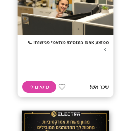
ממוצע 5K₪ בונוסים! מתאמי פגישות! 📞
שכר אש!
מתאים לי