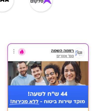
רזומה השמה
מס' אזורים