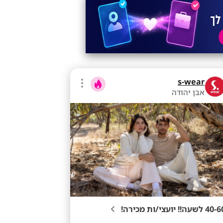
s-wear
אבן יהודה
4 לשעה!! יועצי/ות מכירה!