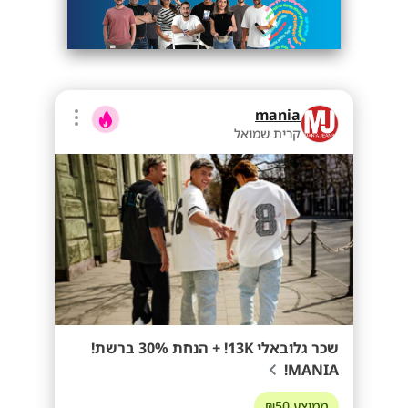
mania
קרית שמואל
שכר גלובאלי 13K! + הנחת 30% ברשת!
MANIA!
ממוצע ₪50