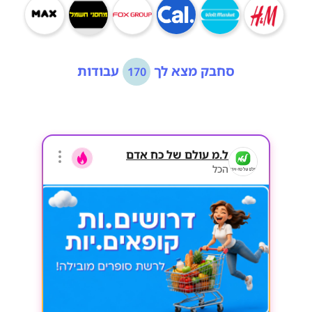
סחבק מצא לך
עבודות
170
ל.מ עולם של כח אדם
הכל