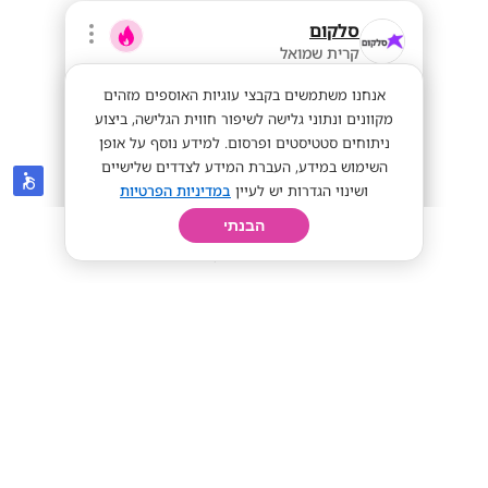
סלקום
קרית שמואל
אנחנו משתמשים בקבצי עוגיות האוספים מזהים
מקוונים ונתוני גלישה לשיפור חווית הגלישה, ביצוע
ניתוחים סטטיסטים ופרסום. למידע נוסף על אופן
השימוש במידע, העברת המידע לצדדים שלישיים
ושינוי הגדרות יש לעיין
במדיניות הפרטיות
הבנתי
חיפוש
פרופיל
קורות חיים
יום בחיי
נציגי/ות שירות ומכירה -מענקים עד 10K
(ברוטו)!
מענק עד 10k!
עבודה חיונית!
שכר אש!
מתאים לי