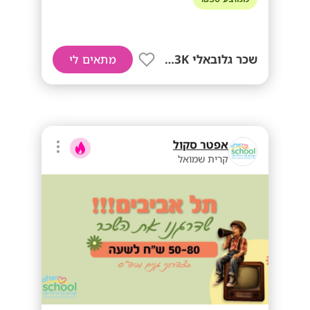
שכר גלובאלי 13K! + בונוסים!!
מתאים לי
אפטר סקול
קרית שמואל