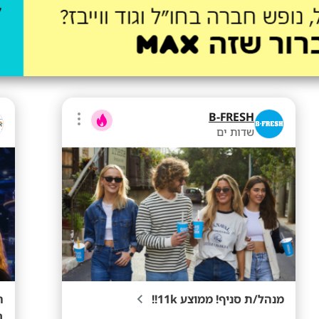
B-FRESH
שדות ים
מנהל/ת סניף! ממוצע 11k!!
ב