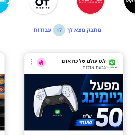
סחבק מצא לך
עבודות
17
ל.מ עולם של כח אדם
גבעת אולגה