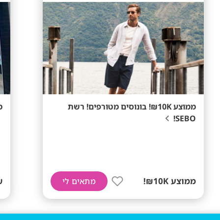
ממוצע 10K₪! בונוסים מטורפים! רשת
מ
SEBO!
ממוצע 10K₪!
ש
מתאים לי