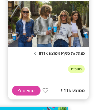
מנהל/ת סניף! ממוצע 11k!!
בונוסים
ממוצע 11k!!
מתאים לי