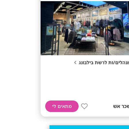
נהלים/ות לרשת בילבונג
כר אש
מתאים לי