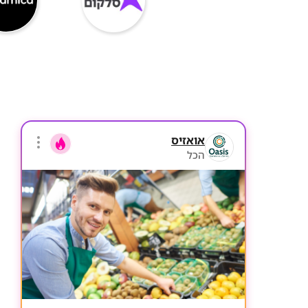
אואזיס
הכל