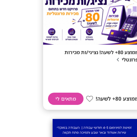
ממוצע 80+ לשעה! נציגי/ות מכירות
רונטלי
וצע 80+ לשעה!
מתאים לי