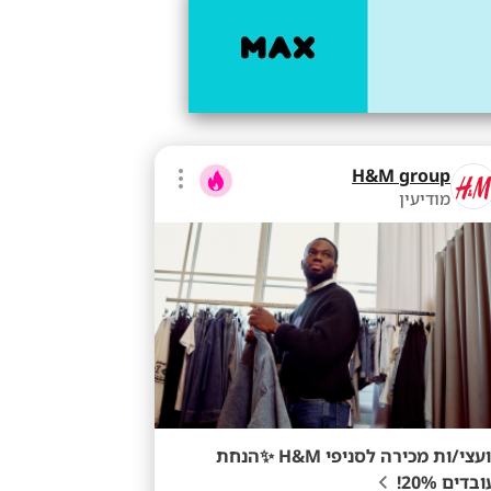
H&M group
מודיעין
יועצי/ות מכירה לסניפי H&M ✨הנחת
בדים 20%!