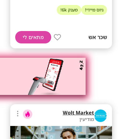
גיוס מיידי!
מענק 6k!
שכר אש
מתאים לי
Wolt Market
מודיעין