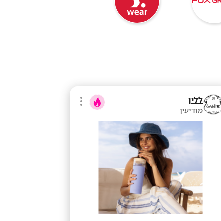
ללין
מודיעין