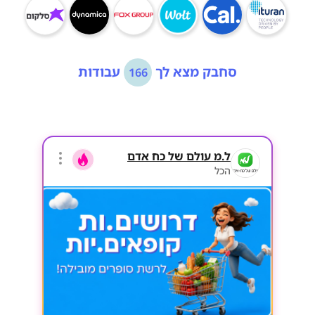
סחבק מצא לך
עבודות
166
ל.מ עולם של כח אדם
הכל