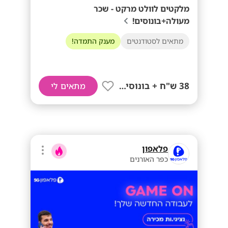
מלקטים לוולט מרקט - שכר
מעולה+בונוסים!
מתאים לסטודנטים
מענק התמדה!
38 ש"ח + בונוסים!!
מתאים לי
פלאפון
כפר האורנים