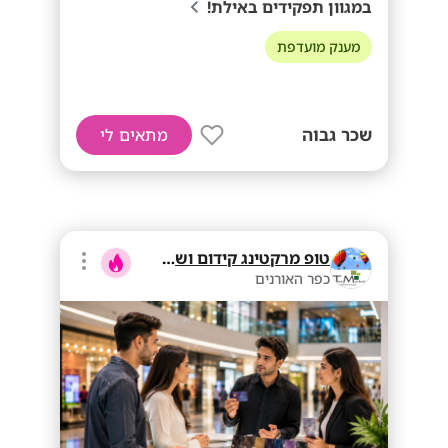
במגוון תפקידים באילת!
מענק מועדפת
שכר גבוה
מתאים לי
טופ מרקטינג קידום ושיווק בע"מ
כפר האורנים