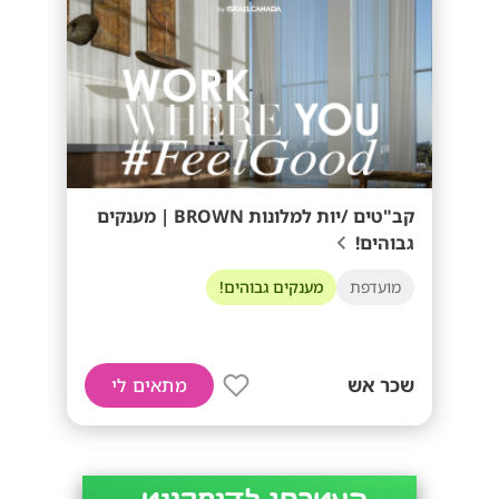
קב"טים /יות למלונות BROWN | מענקים
גבוהים!
מועדפת
מענקים גבוהים!
שכר אש
מתאים לי