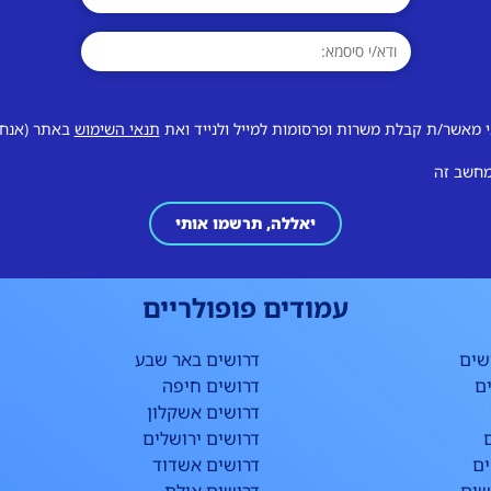
 מאשר/ת קבלת משרות ופרסומות למייל ולנייד ואת
תנאי השימוש
באתר (אנחנו
מחשב זה
יאללה, תרשמו אותי
עמודים פופולריים
שים
דרושים באר שבע
ם
דרושים חיפה
דרושים אשקלון
דרושים ירושלים
ים
דרושים אשדוד
שים
דרושים אילת