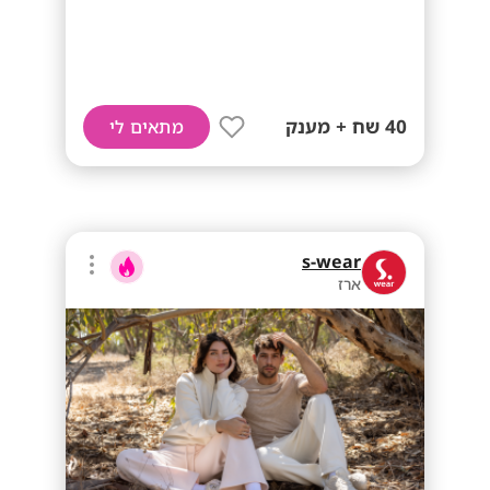
40 שח + מענק
מתאים לי
s-wear
ארז