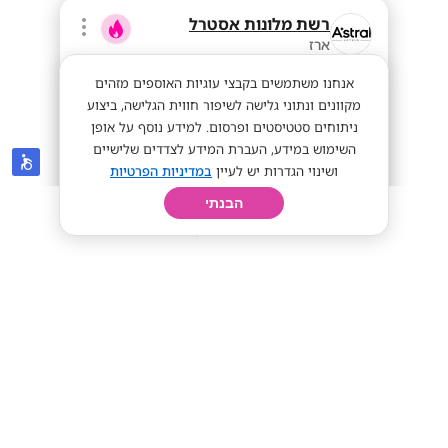
רשת מלונות אסטרל
ארז
אנחנו משתמשים בקבצי עוגיות האוספים מזהים
מקוונים ונתוני גלישה לשיפור חווית הגלישה, ביצוע
ניתוחים סטטיסטים ופרסום. למידע נוסף על אופן
השימוש במידע, העברת המידע לצדדים שלישיים
ושינוי הגדרות יש לעיין
במדיניות הפרטיות
הבנתי
חיפוש
פרופיל
קורות חיים
יום בחיי
מענק 6K !כולל דיור ! קב"טים רשת אסטרל
מועדפת
מענק 6K
40+
מתאים לי