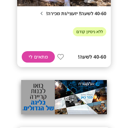
40-60 לשעה!! יועצי/ות מכירה!
ללא ניסיון קודם
40-60 לשעה!
מתאים לי