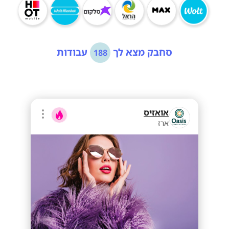
סחבק מצא לך
עבודות
188
אואזיס
ארז