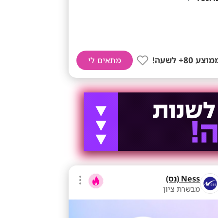
וצע 80+ לשעה!
מתאים לי
Ness (נס)
מבשרת ציון