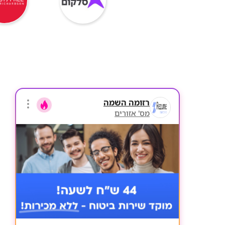
רזומה השמה
מס' אזורים