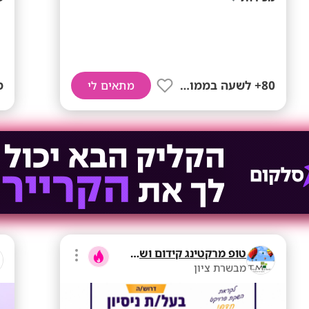
80+ לשעה בממוצע
ממ
מתאים לי
טופ מרקטינג קידום ושיווק בע"מ
מבשרת ציון