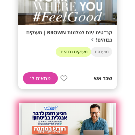
קב"טים /יות למלונות BROWN | מענקים
גבוהים!
מועדפת
מענקים גבוהים!
שכר אש
מתאים לי