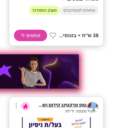
מתאים לסטודנטים
מענק התמדה!
38 ש"ח + בונוסים!!
מתאים לי
טופ מרקטינג קידום ושיווק בע"מ
מצפה יריחו