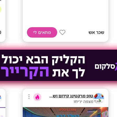
שכר אש
0
מתאים לי
טופ מרקטינג קידום ושיווק בע"מ
מצפה יריחו