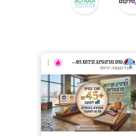
טופ מרקטינג קידום ושיווק בע"מ
מצפה יריחו