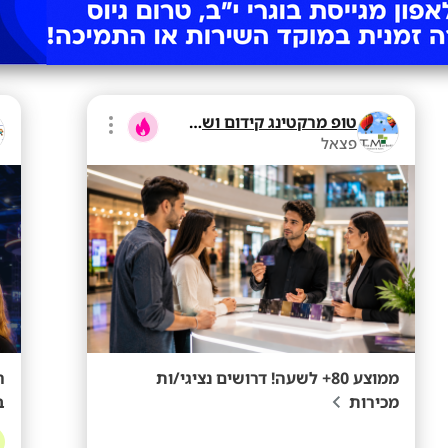
טופ מרקטינג קידום ושיווק בע"מ
פצאל
ממוצע 80+ לשעה! דרושים נציגי/ות
מכירות
ב