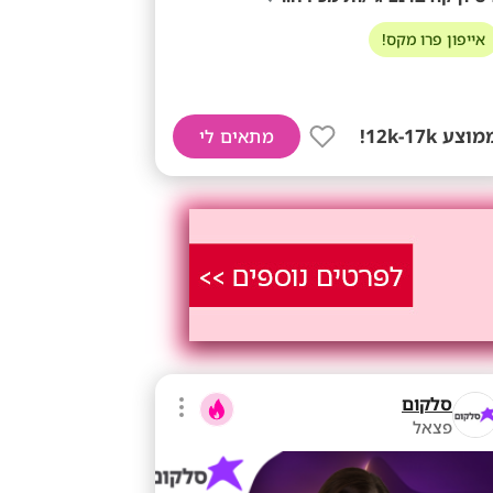
אייפון פרו מקס!
וצע 12k-17k!
מתאים לי
סלקום
פצאל