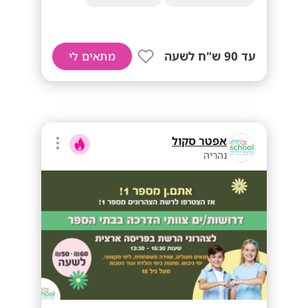
עד 90 ש"ח לשעה
מתאים לי
אפטר סקול
נהריה