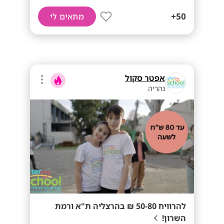
50+
מתאים לי
אפטר סקול
נהריה
להרוויח 50-80 ₪ בהרצליה ת"א ורמת
השרון!