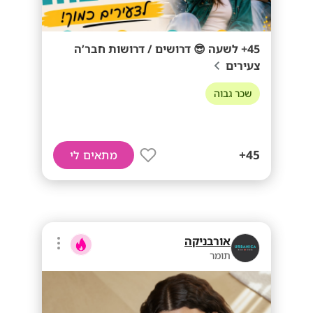
45+ לשעה 😎 דרושים / דרושות חבר’ה
צעירים
שכר גבוה
45+
מתאים לי
אורבניקה
תומר