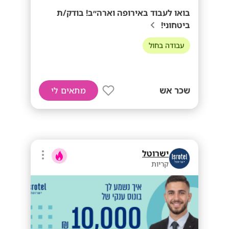
בואו לעבוד באירופה וארה״ב! בודק/ת
ביטחוני!
עבודה בחול
שכר אש
מתאים לי
ישרוטל
קריות