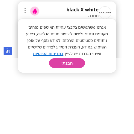
black X white
תמרה
אנחנו משתמשים בקבצי עוגיות האוספים מזהים
מקוונים ונתוני גלישה לשיפור חווית הגלישה, ביצוע
ניתוחים סטטיסטים ופרסום. למידע נוסף על אופן
השימוש במידע, העברת המידע לצדדים שלישיים
ושינוי הגדרות יש לעיין
במדיניות הפרטיות
הבנתי
חיפוש
פרופיל
קורות חיים
יום בחיי
ממוצע 50 לשעה! צוותי ניהול ומכירה!!
מתאים לסטודנטים
50+
מתאים לי