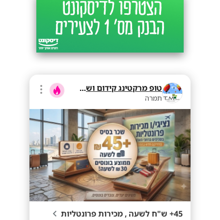
טופ מרקטינג קידום ושיווק בע"מ
תמרה
45+ ש"ח לשעה , מכירות פרונטליות