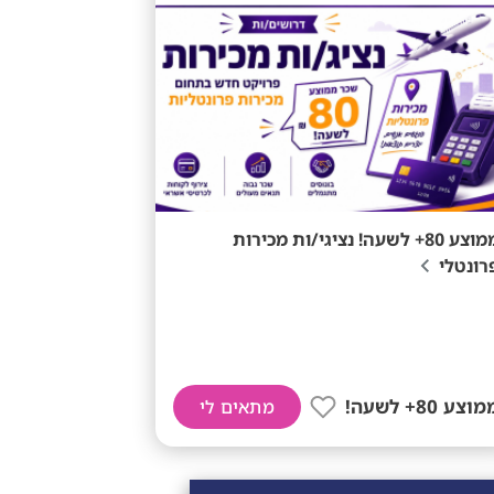
ממוצע 80+ לשעה! נציגי/ות מכירות
רונטלי
וצע 80+ לשעה!
מתאים לי