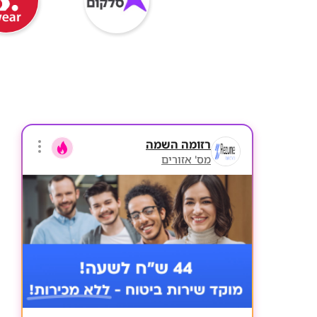
רזומה השמה
מס' אזורים