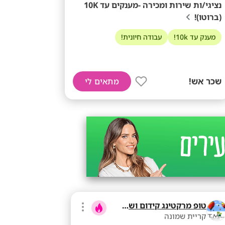
נציגי/ות שירות ומכירה -מענקים עד 10K
(ברוטו)!
מענק עד 10k!
עבודה חיונית!
שכר אש!
מתאים לי
טופ מרקטינג קידום ושיווק בע"מ
קריית שמונה