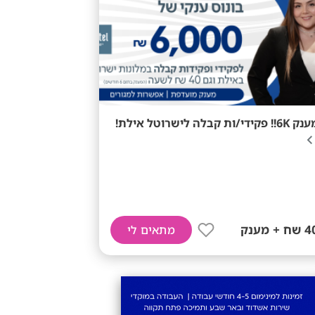
6K!! פקידי/ות קבלה לישרוטל אילת!
שח + מענק
מתאים לי