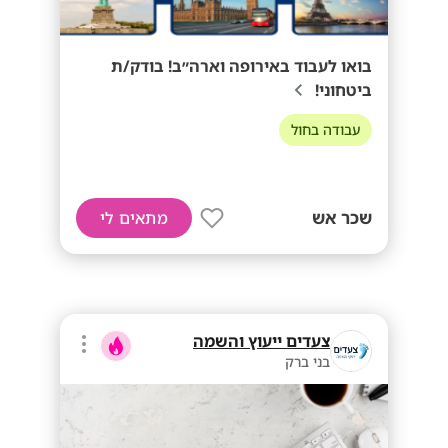
בואו לעבוד באירופה וארה״ב! בודק/ת
ביטחוני!
עבודה בחול
שכר אש
מתאים לי
צעדים ייעוץ והשמה
בני ברק