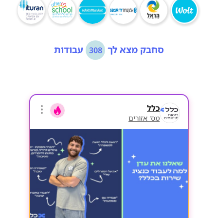
סחבק מצא לך
עבודות
308
כלל
מס' אזורים