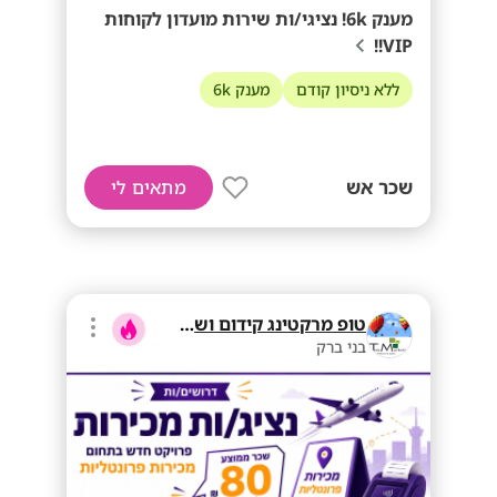
מענק 6k! נציגי/ות שירות מועדון לקוחות
VIP!!
ללא ניסיון קודם
מענק 6k
שכר אש
מתאים לי
טופ מרקטינג קידום ושיווק בע"מ
בני ברק