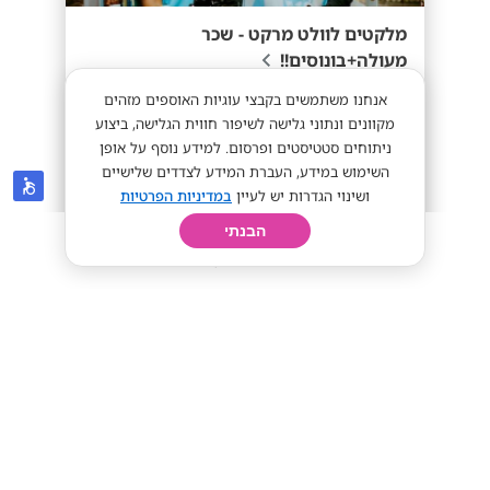
מלקטים לוולט מרקט - שכר
מעולה+בונוסים!!
אנחנו משתמשים בקבצי עוגיות האוספים מזהים
מתאים לסטודנטים
מענק התמדה!
מקוונים ונתוני גלישה לשיפור חווית הגלישה, ביצוע
ניתוחים סטטיסטים ופרסום. למידע נוסף על אופן
השימוש במידע, העברת המידע לצדדים שלישיים
ושינוי הגדרות יש לעיין
במדיניות הפרטיות
38 ש"ח + בונוסים!!
מתאים לי
הבנתי
חיפוש
פרופיל
קורות חיים
יום בחיי
רשת מלונות אסטרל
צפת