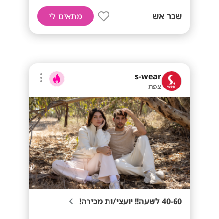
שכר אש
מתאים לי
s-wear
צפת
40-60 לשעה!! יועצי/ות מכירה!