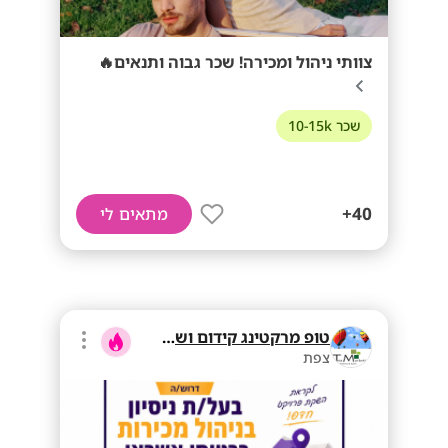
צוותי ניהול ומכירה! שכר גבוה ותנאים🔥
שכר 10-15k
40+
מתאים לי
טופ מרקטינג קידום ושיווק בע"מ
צפת