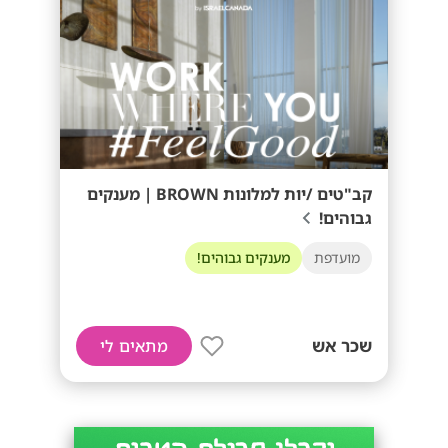
קב"טים /יות למלונות BROWN | מענקים
גבוהים!
מועדפת
מענקים גבוהים!
שכר אש
מתאים לי