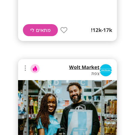
12k-17k!
מתאים לי
Wolt Market
צפת