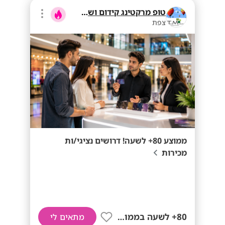
טופ מרקטינג קידום ושיווק בע"מ
צפת
ממוצע 80+ לשעה! דרושים נציגי/ות
מכירות
80+ לשעה בממוצע
מתאים לי