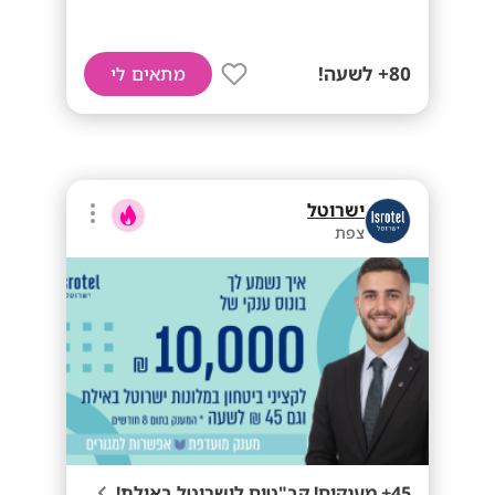
80+ לשעה!
מתאים לי
ישרוטל
צפת
45+ מענקים! קב"טים לישרוטל באילת!