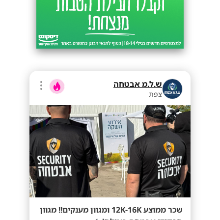
ש.ל.מ אבטחה
צפת
שכר ממוצע 12K-16K ומגוון מענקים!! מגוון