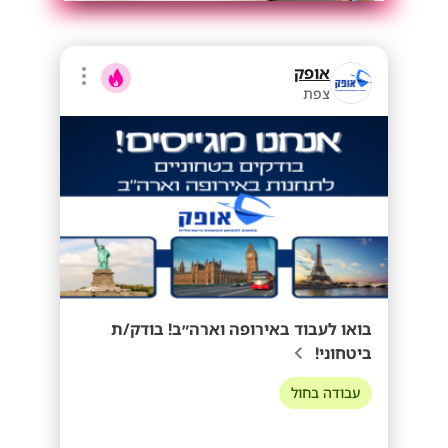
אופק
צפת
בואו לעבוד באירופה וארה״ב! בודק/ת
ביטחוני!
עבודה בחול