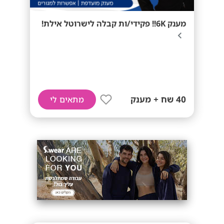
מענק 6K!! פקידי/ות קבלה לישרוטל אילת!
40 שח + מענק
מתאים לי