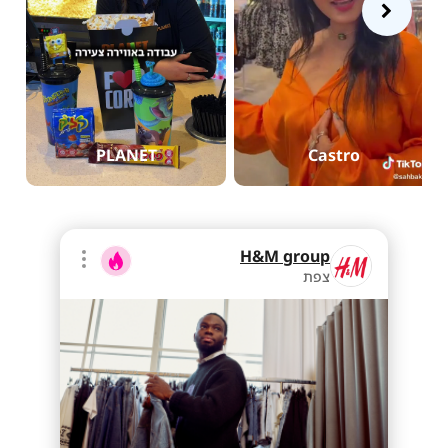
PLANET
Castro
H&M group
צפת