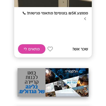
ממוצע 5K₪ בונוסים! מתאמי פגישות! 📞
שכר אש!
מתאים לי