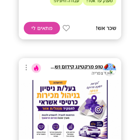
מענק עד 10k!
עבודה חיונית!
שכר אש!
מתאים לי
טופ מרקטינג קידום ושיווק בע"מ
צפריה