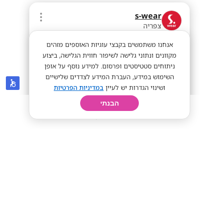
s-wear
צפריה
אנחנו משתמשים בקבצי עוגיות האוספים מזהים
מקוונים ונתוני גלישה לשיפור חווית הגלישה, ביצוע
ניתוחים סטטיסטים ופרסום. למידע נוסף על אופן
השימוש במידע, העברת המידע לצדדים שלישיים
ושינוי הגדרות יש לעיין
במדיניות הפרטיות
הבנתי
חיפוש
פרופיל
קורות חיים
יום בחיי
40-60 לשעה! צוותי ניהול ומכירה לסניפי
המרכז!
40-60 לשעה!
מתאים לי