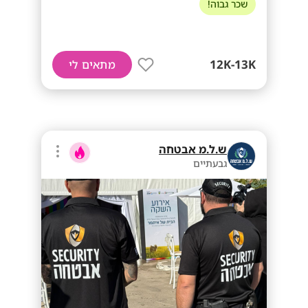
שכר גבוה!
12K-13K
מתאים לי
ש.ל.מ אבטחה
גבעתיים