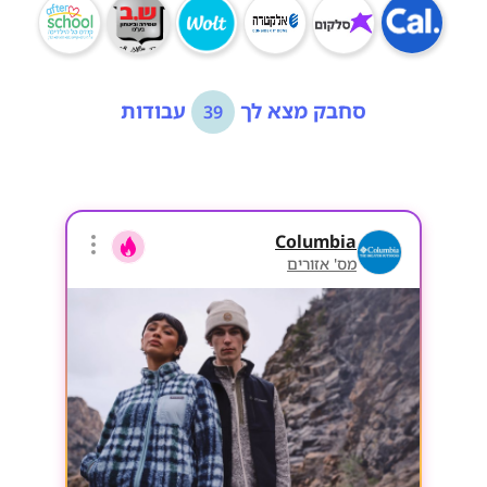
סחבק מצא לך
עבודות
39
Columbia
מס' אזורים