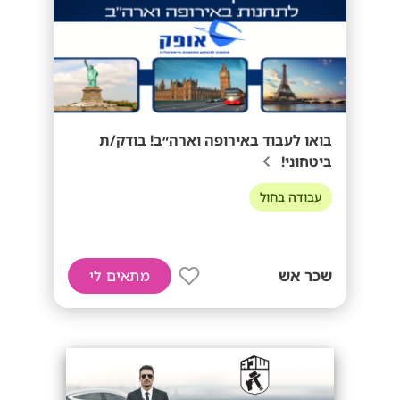
בואו לעבוד באירופה וארה״ב! בודק/ת
ביטחוני!
עבודה בחול
שכר אש
מתאים לי