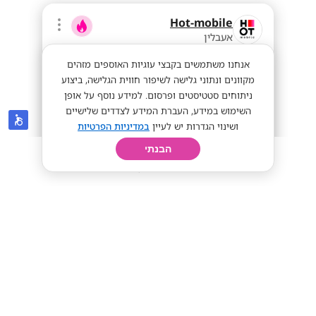
Hot-mobile
אעבלין
אנחנו משתמשים בקבצי עוגיות האוספים מזהים
מקוונים ונתוני גלישה לשיפור חווית הגלישה, ביצוע
ניתוחים סטטיסטים ופרסום. למידע נוסף על אופן
השימוש במידע, העברת המידע לצדדים שלישיים
ושינוי הגדרות יש לעיין
במדיניות הפרטיות
הבנתי
חיפוש
פרופיל
קורות חיים
יום בחיי
מענק של אייפון פרו מקס החדש! מלא
פינוקים !!צוותי ניהול!
דרושים קורות חיים
אייפון פרו מקס!
ממוצע 12K!
מתאים לי