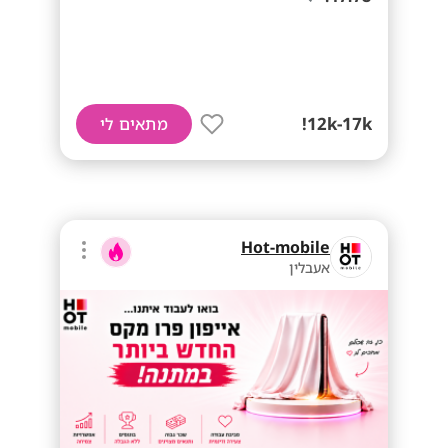
12k-17k!
מתאים לי
Hot-mobile
אעבלין