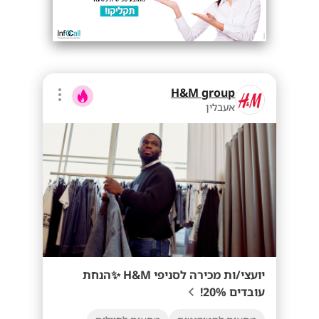
H&M group
אעבלין
יועצי/ות מכירה לסניפי H&M ✨הנחת
עובדים 20%!