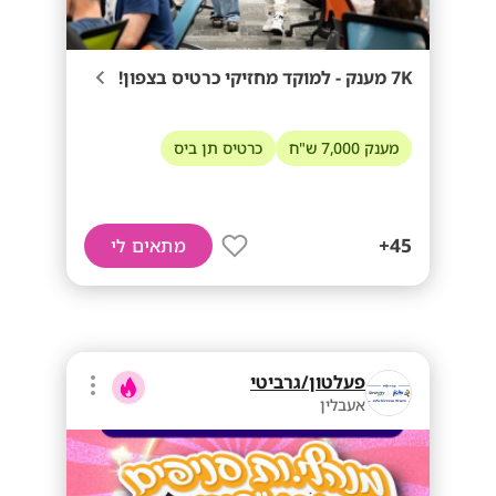
7K מענק - למוקד מחזיקי כרטיס בצפון!
מענק 7,000 ש"ח
כרטיס תן ביס
45+
מתאים לי
פעלטון/גרביטי
אעבלין