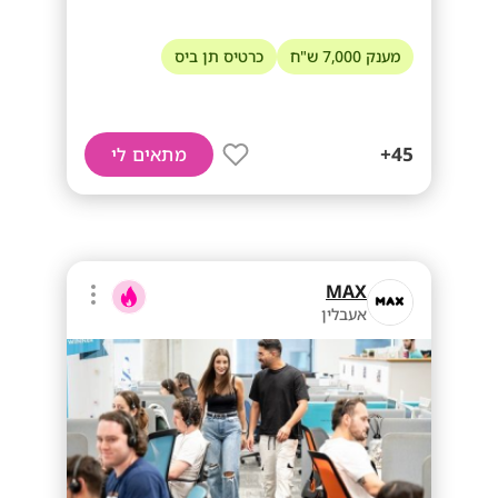
מענק 7,000 ש"ח
כרטיס תן ביס
45+
מתאים לי
MAX
אעבלין