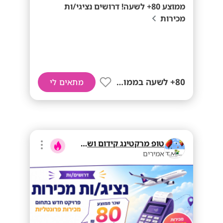
ממוצע 80+ לשעה! דרושים נציגי/ות
מכירות
80+ לשעה בממוצע
מתאים לי
טופ מרקטינג קידום ושיווק בע"מ
אמירים