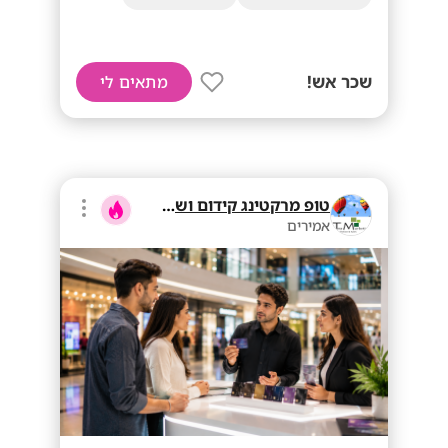
שכר אש!
מתאים לי
טופ מרקטינג קידום ושיווק בע"מ
אמירים