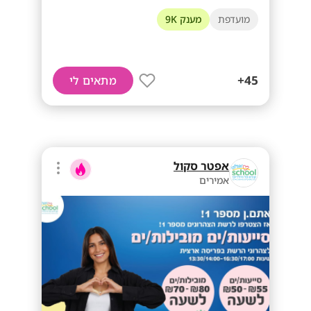
מועדפת
מענק 9K
45+
מתאים לי
אפטר סקול
אמירים