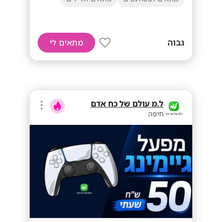
גבוה
מתאים לי
ל.מ עולם של כח אדם
חיפה