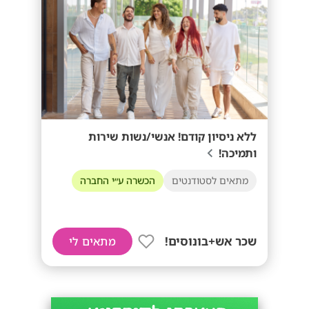
ללא ניסיון קודם! אנשי/נשות שירות
ותמיכה!
מתאים לסטודנטים
הכשרה ע״י החברה
שכר אש+בונוסים!
מתאים לי