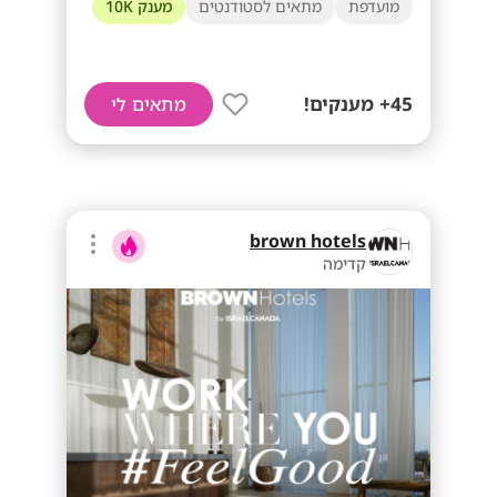
מועדפת
מתאים לסטודנטים
מענק 10K
45+ מענקים!
מתאים לי
brown hotels
קדימה