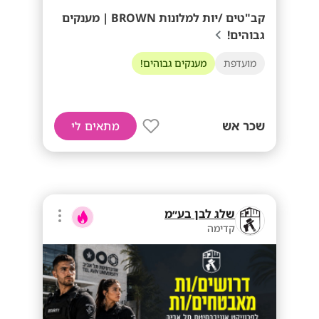
קב"טים /יות למלונות BROWN | מענקים
גבוהים!
מועדפת
מענקים גבוהים!
שכר אש
מתאים לי
שלג לבן בע״מ
קדימה