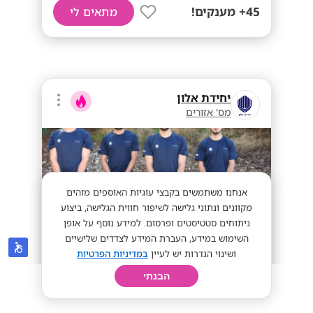
45+ מענקים!
מתאים לי
יחידת אלון
מס' אזורים
אנחנו משתמשים בקבצי עוגיות האוספים מזהים
מקוונים ונתוני גלישה לשיפור חווית הגלישה, ביצוע
ניתוחים סטטיסטים ופרסום. למידע נוסף על אופן
השימוש במידע, העברת המידע לצדדים שלישיים
ושינוי הגדרות יש לעיין
במדיניות הפרטיות
יחידת אלון מגייסת סטודנטים לתפקידי
הבנתי
אבטחה
חיפוש
פרופיל
קורות חיים
יום בחיי