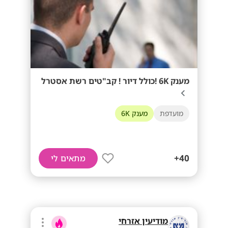
מענק 6K !כולל דיור ! קב"טים רשת אסטרל
מועדפת
מענק 6K
40+
מתאים לי
מודיעין אזרחי