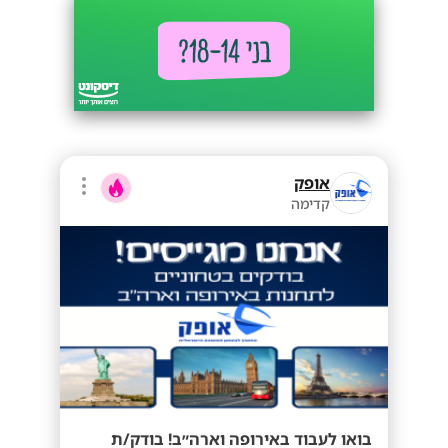
אופק
קדימה
בואו לעבוד באירופה וארה״ב! בודק/ת