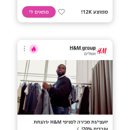
ממוצע 12K!
מתאים לי
H&M group
אשלים
יועצי/ות מכירה לסניפי H&M ✨הנחת
עובדים 20%!