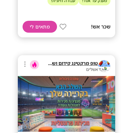
מענק עד 10k!
עבודה חיונית!
שכר אש!
מתאים לי
טופ מרקטינג קידום ושיווק בע"מ
אשלים