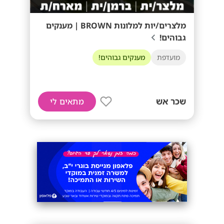
מלצרים/יות למלונות BROWN | מענקים
גבוהים!
מועדפת
מענקים גבוהים!
שכר אש
מתאים לי