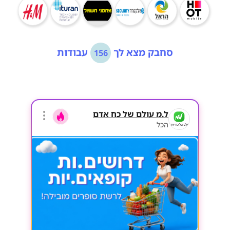
סחבק מצא לך
עבודות
156
ל.מ עולם של כח אדם
הכל