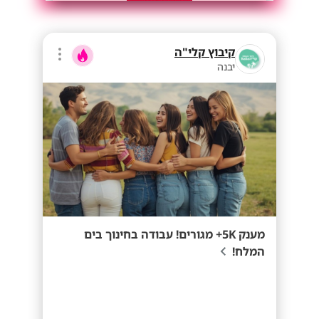
קיבוץ קלי"ה
יבנה
מענק 5K+ מגורים! עבודה בחינוך בים
המלח!