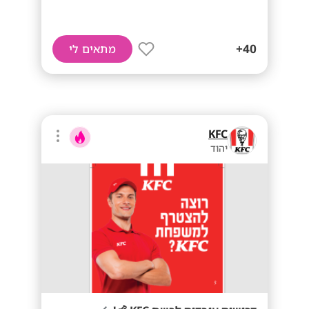
40+
מתאים לי
KFC
יהוד