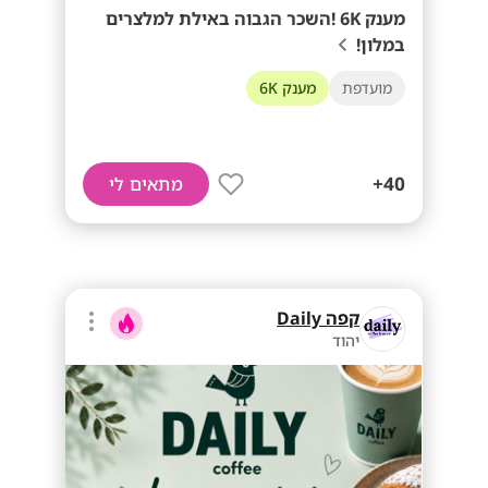
מענק 6K !השכר הגבוה באילת למלצרים
במלון!
מועדפת
מענק 6K
40+
מתאים לי
קפה Daily
יהוד