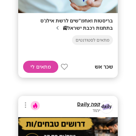
בריסטות ואחמ"שים לרשת אילנ'ס
בתחנות רכבת ישראל🚉
מתאים לסטודנטים
שכר אש
מתאים לי
קפה Daily
יהוד