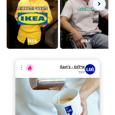
IKEA
MAX
אילנס - ilan's
יהוד