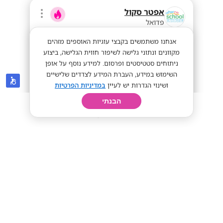
אפטר סקול
פדואל
אנחנו משתמשים בקבצי עוגיות האוספים מזהים
מקוונים ונתוני גלישה לשיפור חווית הגלישה, ביצוע
ניתוחים סטטיסטים ופרסום. למידע נוסף על אופן
השימוש במידע, העברת המידע לצדדים שלישיים
ושינוי הגדרות יש לעיין
במדיניות הפרטיות
הבנתי
חיפוש
פרופיל
קורות חיים
יום בחיי
הדרכה בביה"ס 8:00-12:00/13:30 שכר 65-
80!
מתאים לסטודנטים
מתאים לחיילים
שכר 65-80 ש"ח
מתאים לי