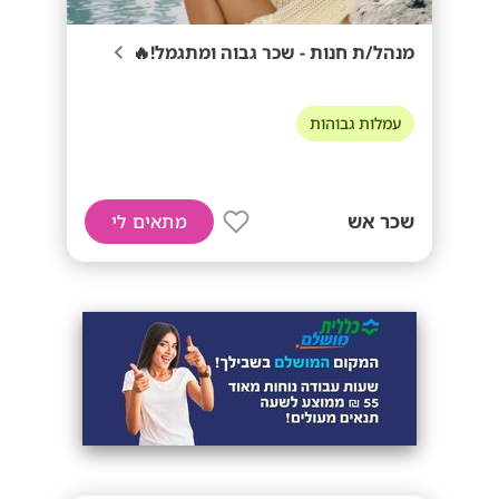
מנהל/ת חנות - שכר גבוה ומתגמל!🔥
עמלות גבוהות
שכר אש
מתאים לי