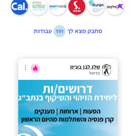
סחבק מצא לך
עבודות
191
שלג לבן בע״מ
פדואל