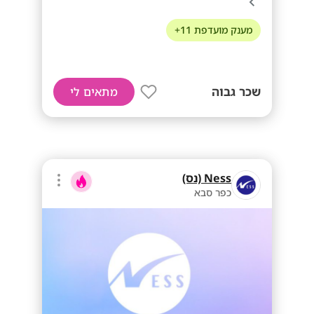
מענק מועדפת 11+
שכר גבוה
מתאים לי
Ness (נס)
כפר סבא