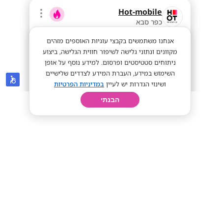
Hot-mobile
כפר סבא
אנחנו משתמשים בקבצי עוגיות האוספים מזהים
מקוונים ונתוני גלישה לשיפור חווית הגלישה, ביצוע
ניתוחים סטטיסטים ופרסום. למידע נוסף על אופן
השימוש במידע, העברת המידע לצדדים שלישיים
ושינוי הגדרות יש לעיין
במדיניות הפרטיות
הבנתי
חיפוש
פרופיל
קורות חיים
יום בחיי
מענק של אייפון פרו מקס החדש! + שכר
מאוד גבוה!!!!!!
IPHONE PRO MAX
ממוצע 12K!
מתאים לי