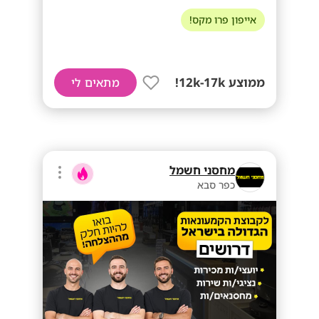
אייפון פרו מקס!
ממוצע 12k-17k!
מתאים לי
מחסני חשמל
כפר סבא