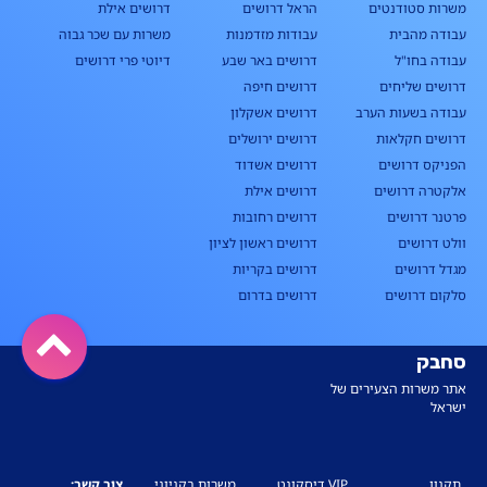
משרות סטודנטים
הראל דרושים
דרושים אילת
עבודה מהבית
עבודות מזדמנות
משרות עם שכר גבוה
עבודה בחו"ל
דרושים באר שבע
דיוטי פרי דרושים
דרושים שליחים
דרושים חיפה
עבודה בשעות הערב
דרושים אשקלון
דרושים חקלאות
דרושים ירושלים
הפניקס דרושים
דרושים אשדוד
אלקטרה דרושים
דרושים אילת
פרטנר דרושים
דרושים רחובות
וולט דרושים
דרושים ראשון לציון
מגדל דרושים
דרושים בקריות
סלקום דרושים
דרושים בדרום
סחבק
אתר משרות הצעירים של
ישראל
תקנון
VIP דיסקונט
משרות בקניוני
צור קשר: