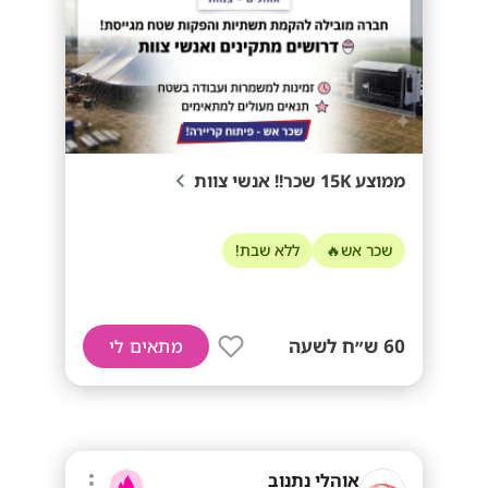
ממוצע 15K שכר!! אנשי צוות
שכר אש🔥
ללא שבת!
60 ש״ח לשעה
מתאים לי
אוהלי נתנוב