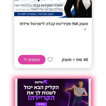
מענק 6K!! פקידי/ות קבלה לישרוטל אילת!
40 שח + מענק
מתאים לי