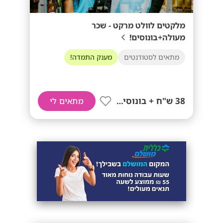
מלקטים לוולט מרקט - שכר
מעולה+בונוסים!
מתאים לסטודנטים
מענק התמדה!
38 ש"ח + בונוסים!!
מתאים לי