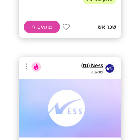
שכר אש
מתאים לי
Ness (נס)
שואבה