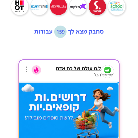
סחבק מצא לך
עבודות
159
ל.מ עולם של כח אדם
הכל