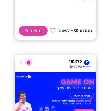
ממוצע 80+ לשעה!
מתאים לי
פלאפון
בית ג׳אן