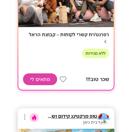
רפרנט/ית קשרי לקוחות – קבוצת הראל
ללא מכירות
שכר טוב!!!
מתאים לי
טופ מרקטינג קידום ושיווק בע"מ
בית ג׳אן