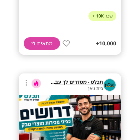
שכר 10K +
10,000+
מתאים לי
תכלס - מסדרים לך עבודה
בית ג׳אן