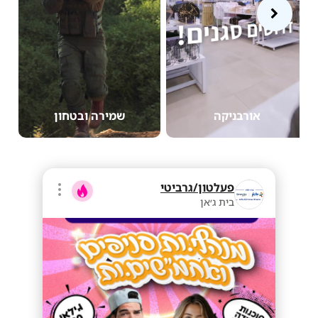
אורבניקה
שמירה ובטחון
פעלטון/גרביטי
בית ג׳אן