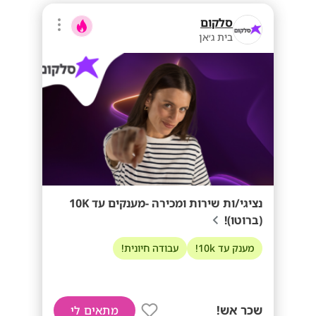
סלקום
בית ג׳אן
נציגי/ות שירות ומכירה -מענקים עד 10K
(ברוטו)!
מענק עד 10k!
עבודה חיונית!
שכר אש!
מתאים לי