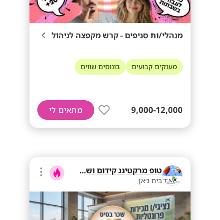
מנהלי/ות סניפים - קרש מקפצה לניהול
מענקים קבועים
בונוסים שווים
9,000-12,000
מתאים לי
טופ מרקטינג קידום ושיווק בע"מ
בית ג׳אן