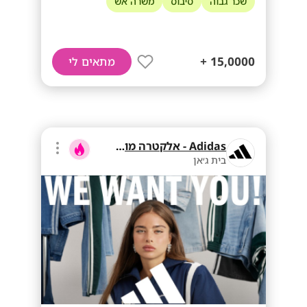
שכר גבוה
סיבוס
משרה אש
15,0000 +
מתאים לי
Adidas - אלקטרה מוצרי צריכה
בית ג׳אן