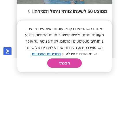
ממוצע 50 לשעה! צוותי ניהול ומכירה!!
אנחנו משתמשים בקבצי עוגיות האוספים מזהים
מתאים לסטודנטים
מקוונים ונתוני גלישה לשיפור חווית הגלישה, ביצוע
ניתוחים סטטיסטים ופרסום. למידע נוסף על אופן
השימוש במידע, העברת המידע לצדדים שלישיים
ושינוי הגדרות יש לעיין
במדיניות הפרטיות
50+
מתאים לי
הבנתי
חיפוש
פרופיל
קורות חיים
יום בחיי
טופ מרקטינג קידום ושיווק בע"מ
בית ג׳אן