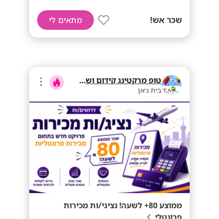
שכר אש!
מתאים לי
טופ מרקטינג קידום ושיווק בע"מ
בית ג׳אן
ממוצע 80+ לשעה! נציגי/ות מכירות
פרונטלי