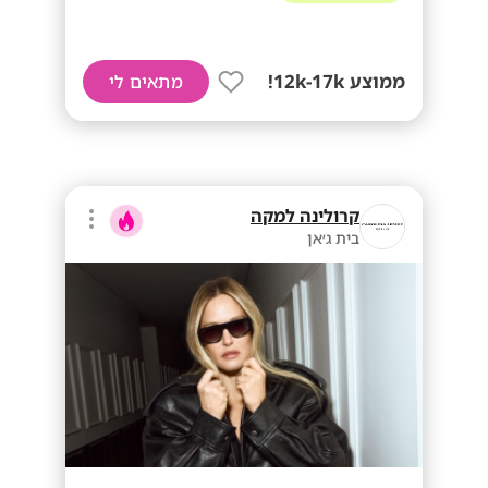
ממוצע 12k-17k!
מתאים לי
קרולינה למקה
בית ג׳אן