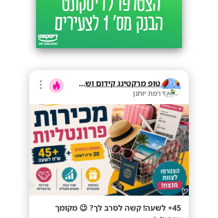
טופ מרקטינג קידום ושיווק בע"מ
רמת יוחנן
45+ לשעה! קשה לסרב לך? 😉 מקומך