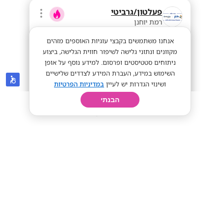
פעלטון/גרביטי
רמת יוחנן
אנחנו משתמשים בקבצי עוגיות האוספים מזהים
מקוונים ונתוני גלישה לשיפור חווית הגלישה, ביצוע
ניתוחים סטטיסטים ופרסום. למידע נוסף על אופן
השימוש במידע, העברת המידע לצדדים שלישיים
ושינוי הגדרות יש לעיין
במדיניות הפרטיות
הבנתי
חיפוש
פרופיל
קורות חיים
יום בחיי
מנהל.ת סניף הדגל 7STRS - הרצליה
מענקים קבועים
בונוסים שווים
12,000-17,000
מתאים לי