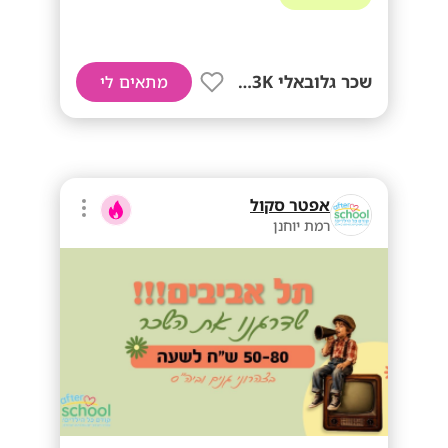
שכר גלובאלי 13K! + בונוסים!!
מתאים לי
אפטר סקול
רמת יוחנן