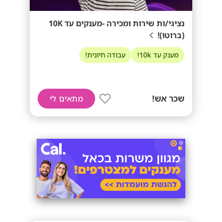
נציגי/ות שירות ומכירה -מענקים עד 10K
(ברוטו)!
מענק עד 10k!
עבודה חיונית!
שכר אש!
מתאים לי