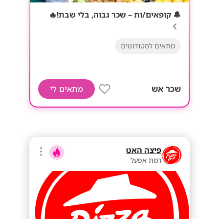
🔔 קופאים/ות – שכר גבוה, בלי שבת!🔥
מתאים לסטודנטים
שכר אש
מתאים לי
פיצה האט
רמת אפעל