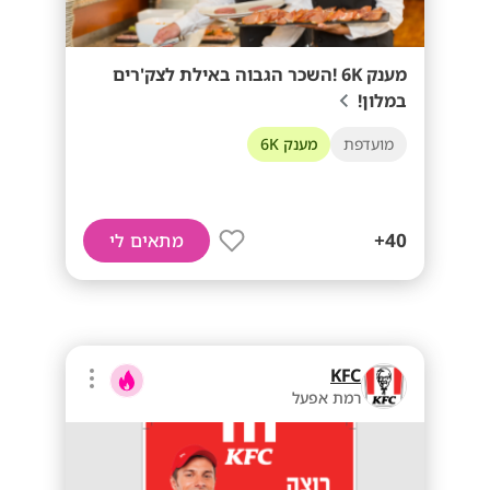
מענק 6K !השכר הגבוה באילת לצק'רים
במלון!
מועדפת
מענק 6K
40+
מתאים לי
KFC
רמת אפעל