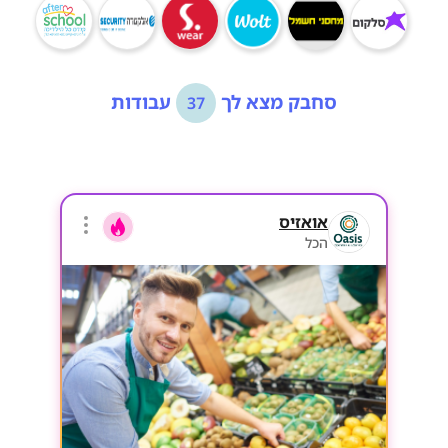
סחבק מצא לך
עבודות
37
אואזיס
הכל