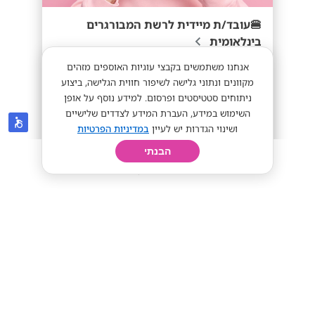
🍔עובד/ת מיידית לרשת המבורגרים
בינלאומית
אנחנו משתמשים בקבצי עוגיות האוספים מזהים
מקוונים ונתוני גלישה לשיפור חווית הגלישה, ביצוע
ניתוחים סטטיסטים ופרסום. למידע נוסף על אופן
השימוש במידע, העברת המידע לצדדים שלישיים
ושינוי הגדרות יש לעיין
במדיניות הפרטיות
40+
מתאים לי
הבנתי
חיפוש
פרופיל
קורות חיים
יום בחיי
אילנס - ilan's
רמת אפעל