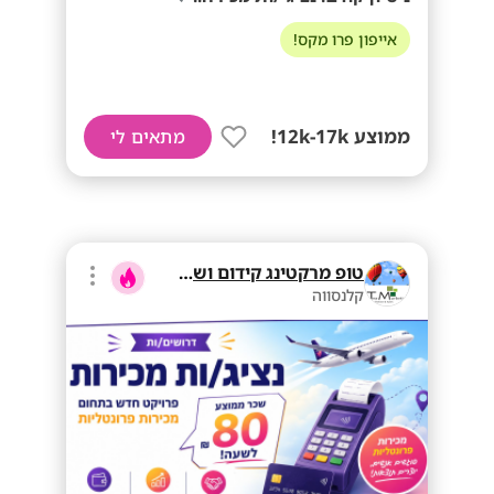
אייפון פרו מקס!
ממוצע 12k-17k!
מתאים לי
טופ מרקטינג קידום ושיווק בע"מ
קלנסווה