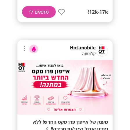
12k-17k!
מתאים לי
Hot-mobile
קלנסווה
מענק של אייפון פרו מקס החדש! ללא
ניסיון קודם! נציגי/ות מכירה!!