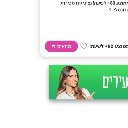
ממוצע 80+ לשעה! נציגי/ות מכירות
רונטלי
וצע 80+ לשעה!
מתאים לי