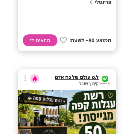
פרונטלי
ממוצע 80+ לשעה!
מתאים לי
ל.מ עולם של כח אדם
קיבוץ שובל