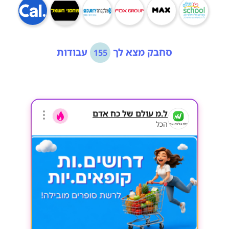
סחבק מצא לך
עבודות
155
ל.מ עולם של כח אדם
הכל