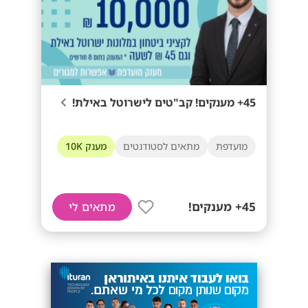
45+ מענקים! קב"טים לישרוטל באילת!
מועדפת
מתאים לסטודנטים
מענק 10K
45+ מענקים!
מתאים לי