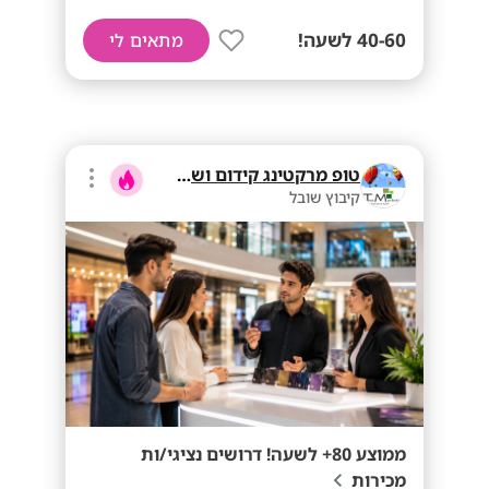
40-60 לשעה!
מתאים לי
טופ מרקטינג קידום ושיווק בע"מ
קיבוץ שובל
ממוצע 80+ לשעה! דרושים נציגי/ות
מכירות