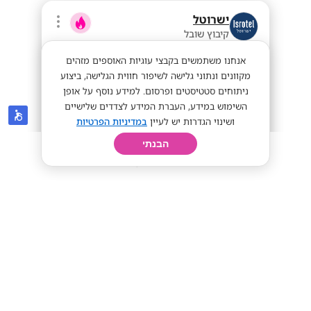
ישרוטל
קיבוץ שובל
אנחנו משתמשים בקבצי עוגיות האוספים מזהים
מקוונים ונתוני גלישה לשיפור חווית הגלישה, ביצוע
ניתוחים סטטיסטים ופרסום. למידע נוסף על אופן
השימוש במידע, העברת המידע לצדדים שלישיים
ושינוי הגדרות יש לעיין
במדיניות הפרטיות
הבנתי
חיפוש
פרופיל
קורות חיים
יום בחיי
מענק 6K!! פקידי/ות קבלה לישרוטל אילת!
40 שח + מענק
מתאים לי